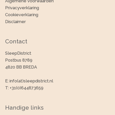
Algemene voorwaarden
r
Privacyverklaring
:
Cookieverklaring
Disclaimer
Contact
SleepDistrict
Postbus 8789
4820 BB BREDA
E: info(at)sleepdistrict.nl
T: +31(0)644873659
Handige links