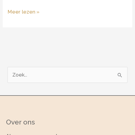
Hello
Meer lezen »
world!
Z
o
e
k
n
a
Over ons
a